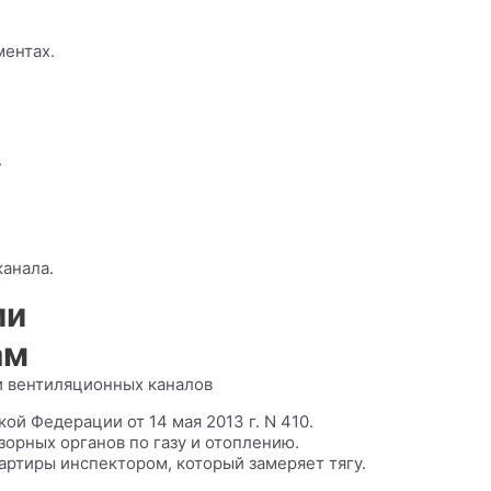
ментах.
.
анала.
ии
ам
и вентиляционных каналов
й Федерации от 14 мая 2013 г. N 410.
дзорных органов по газу и отоплению.
артиры инспектором, который замеряет тягу.