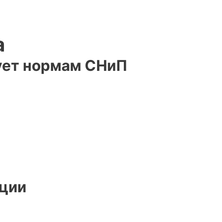
а
вует нормам СНиП
яции